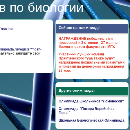
в по биологии
Сейчас на олимпиаде
 Главная
НАГРАЖДЕНИЕ победителей и
призёров 2 и 3 степени - 27 мая на
биологическом факультете МГУ.
.olimpiada.ru/register/mosh-
зательно запишите свои
Участники лучших команд
Практического тура также будут
награждены похвальными грамотами
и призами на церемонии награждения
27 мая.
Другие олимпиады
Олимпиада школьников "Ломоносов"
Олимпиада "Покори Воробьёвы
Горы!"
Школьная Биологическая Олимпиада