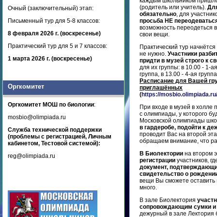
каждым школьником приш
(родитель или учитель).
Дл
Очный (заключительный) этап:
обязательно
, для участник
Письменный тур для 5-8 классов:
просьба НЕ переодеваться
возможность переодеться в
8 февраля 2026 г. (воскресенье)
свои вещи.
Практический тур для 5 и 7 классов:
Практический тур начнётся 
не нужно.
Участники разби
1 марта 2026 г. (воскресенье)
придти в музей строго к с
для их группы: в 10.00 - 1-ая
группа, в 13.00 - 4-ая группа
Расписание для Вашей гр
Оргкомитет
приглашённых
(
https://mosbio.olimpiada.r
Оргкомитет МОШ по биологии
:
При входе в музей в холле
с олимпиады, у которого б
mosbio@olimpiada.ru
Московской олимпиады шко
в гардеробе, подойти к д
Служба технической поддержки
проводит Вас на второй эт
(проблемы с регистрацией, Личным
обращаем внимание, что р
кабинетом, Тестовой системой):
В Биолектории
на втором э
reg@olimpiada.ru
регистрации
участников, г
документ, подтверждающий
свидетельство о рождении, 
вещи Вы сможете оставить 
много.
В зале Биолектория
участн
сопровождающим сумки и
дежурный в зале Лектория 