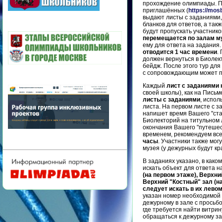
прохождение олимпиады. По
приглашённых (
https://mos
выдают листы с заданиями
бланков для ответов, а так
будут пропускать участнико
перемещается по залам м
ему для ответа на задания
отводится 1 час времени
.
должен вернуться в Биолект
бейдж. После этого тур для
с сопровождающим может п
Каждый
лист с заданиями
своей школы), как на Пись
листы с заданиями
, испол
листа. На первом листе с 
напишет время Вашего "ста
Биолекторий на титульном 
окончания Вашего "путешес
временем, рекомендуем вс
часы
. Участники также мог
музея (у дежурных будут кр
В заданиях указано, в како
искать объект для ответа н
(на первом этаже), Верхни
Верхний "Костный" зал (н
следует искать в их лево
указан номер необходимой 
дежурному в зале с просьбо
где требуется найти витрин
обращаться к дежурному з