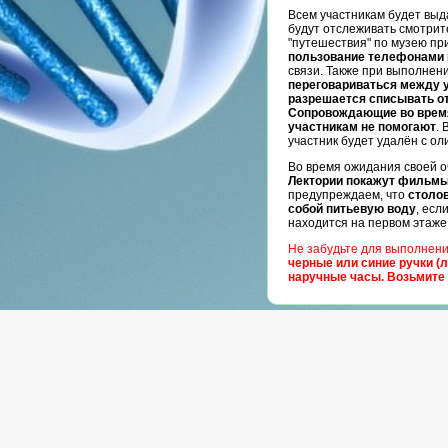
Всем участникам будет выд
будут отслеживать смотрит
"путешествия" по музею п
пользование телефонами
связи. Также при выполнен
переговариваться между 
разрешается списывать от
Сопровождающие во время
участникам не помогают
.
участник будет удалён с о
Во время ожидания своей о
Лектории покажут фильм
предупреждаем, что
столов
собой питьевую воду
, есл
находится на первом этаже
Не забудьте для выполнен
черные или синие ручки (л
наручные часы. Возьмите 