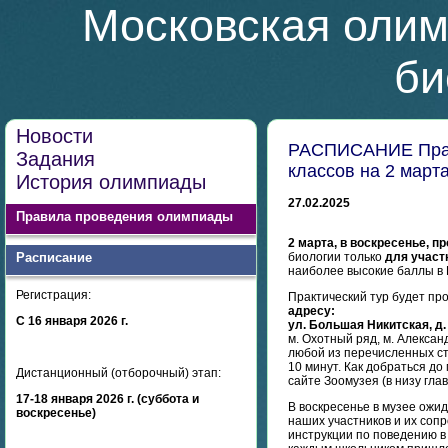
Московская олим
би
Новости
РАСПИСАНИЕ Практ
Задания
классов на 2 март
История олимпиады
27.02.2025
Правила проведения олимпиады
2 марта, в воскресенье, п
Расписание
биологии только
для участн
наиболее высокие баллы в 
Регистрация:
Практический тур будет пр
адресу:
С 16 января 2026 г.
ул. Большая Никитская, д.
м. Охотный ряд, м. Алексан
любой из перечисленных ст
10 минут. Как добраться д
Дистанционный (отборочный) этап:
сайте Зоомузея (в низу гла
17-18 января 2026 г. (суббота и
В воскресенье в музее ожи
воскресенье)
наших участников и их со
инструкции по поведению в 