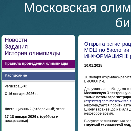
Московская олим
би
Новости
Открыта регистрац
Задания
МОШ по биологии 
История олимпиады
ИНФОРМАЦИЯ !!!
Правила проведения олимпиады
10.01.2025
Расписание
10 января открылась реги
БИОЛОГИИ.
Регистрация:
Для участия необходимо с
Московскую Электронную
С 16 января 2026 г.
только
потом зарегистриро
(
https://reg.cpm.moscow/regis
Рекомендуется пройти авт
Дистанционный (отборочный) этап:
Школу заранее, до начала Д
некоторое время.
17-18 января 2026 г. (суббота и
воскресенье)
В случае возникновения во
Службой технической под