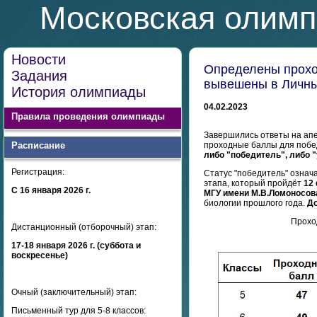
Московская олимп
Новости
Определены прохо
Задания
вывешены в Личны
История олимпиады
04.02.2023
Правила проведения олимпиады
Завершились ответы на ап
Расписание
проходные баллы для побе
либо "победитель", либо 
Регистрация:
Статус "победитель" означ
этапа, который пройдёт
12
С 16 января 2026 г.
МГУ имени М.В.Ломоносов
биологии прошлого года.
До
Прохо
Дистанционный (отборочный) этап:
17-18 января 2026 г. (суббота и
воскресенье)
Очный (заключительный) этап:
Письменный тур для 5-8 классов: