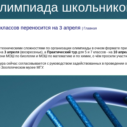
лимпиада школьнико
 классов переносится на 3 апреля
| Главная
о-техническими сложностями по организации олимпиады в очном формате пр
 на
3 апреля
(воскресенье), а
Практический тур
для 5 и 7 классов - на
10 апре
ени МОШ по биологии и МОШ по математике и по химии, о чём просили участни
ура сейчас согласовывается с руководством задействованных в проведении 
в Зоологическом музее МГУ.