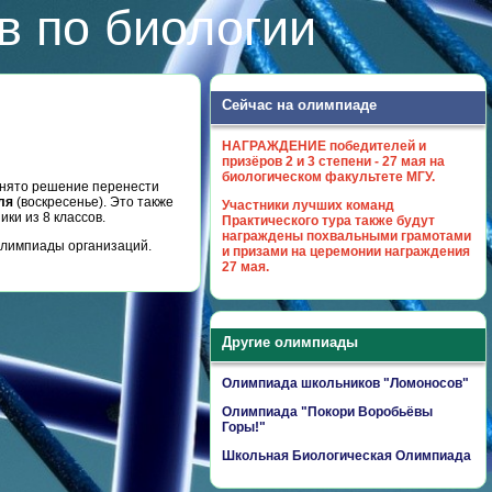
в по биологии
Сейчас на олимпиаде
НАГРАЖДЕНИЕ победителей и
призёров 2 и 3 степени - 27 мая на
биологическом факультете МГУ.
инято решение перенести
ля
(воскресенье). Это также
Участники лучших команд
ки из 8 классов.
Практического тура также будут
награждены похвальными грамотами
олимпиады организаций.
и призами на церемонии награждения
27 мая.
Другие олимпиады
Олимпиада школьников "Ломоносов"
Олимпиада "Покори Воробьёвы
Горы!"
Школьная Биологическая Олимпиада