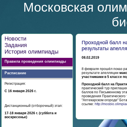
Московская олим
би
Новости
Проходной балл на
Задания
результаты апелля
История олимпиады
08.02.2019
Правила проведения олимпиады
8 февраля прошёл показ ра
Расписание
результате апелляции
мак
участниками в 5 классе п
Регистрация:
Проходной балл на Практи
практический тур приглаше
С 16 января 2026 г.
баллов по Письменному эта
проведения Практического 
"Аптекарском огороде" Бот
ссылке:
http://mosbio.olimpi
Дистанционный (отборочный) этап:
17-18 января 2026 г. (суббота и
воскресенье)