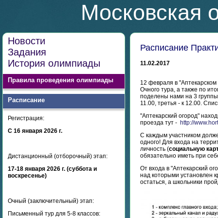
Московская 
Новости
Расписание Практи
Задания
История олимпиады
11.02.2017
Правила проведения олимпиады
12 февраля в "Аптекарском 
Очного тура, а также по и
поделены нами на 3 группы 
Расписание
11.00, третья - к 12.00. Сп
"Аптекарский огород" наход
Регистрация:
проезда тут -
http://www.hor
С 16 января 2026 г.
С каждым участником долже
одного! Для входа на терр
личность (
социальную карт
обязательно иметь при себе
Дистанционный (отборочный) этап:
От входа в "Аптекарский ог
17-18 января 2026 г. (суббота и
над которыми установлен к
воскресенье)
остаться, а школьники прой
Очный (заключительный) этап:
Письменный тур для 5-8 классов: